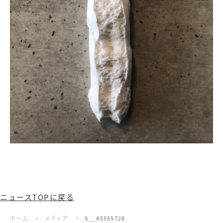
ニュースTOPに戻る
>
>
ホーム
メディア
S__45555728