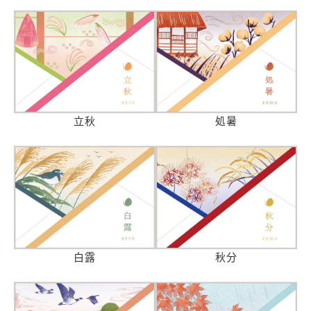
立秋
処暑
白露
秋分