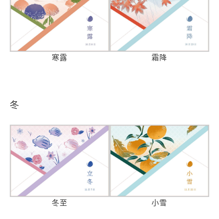
寒露
霜降
冬
冬至
小雪