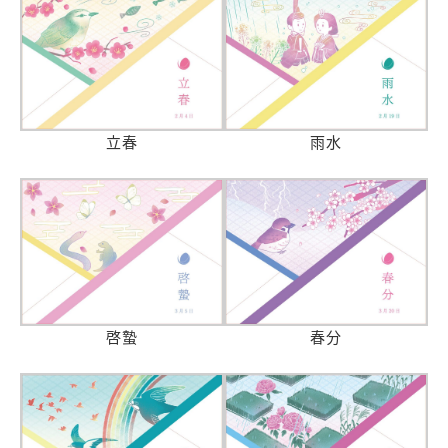
立春
雨水
啓蟄
春分