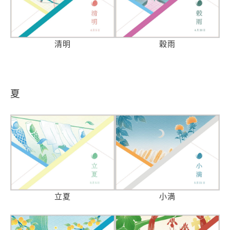
清明
穀雨
夏
立夏
小満