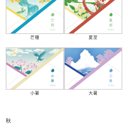
芒種
夏至
小暑
大暑
秋