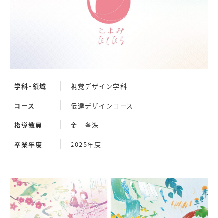
学科・領域
視覚デザイン学科
コース
伝達デザインコース
指導教員
金 夆洙
卒業年度
2025年度