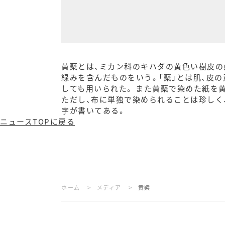
黄蘗とは、ミカン科のキハダの黄色い樹皮の
緑みを含んだものをいう。「蘗」とは肌、皮
しても用いられた。 また黄蘗で染めた紙を
ただし、布に単独で染められることは珍しく
字が書いてある。
ニュースTOPに戻る
>
>
ホーム
メディア
黄檗