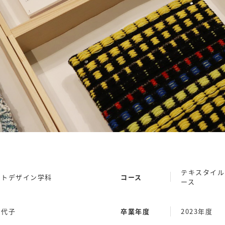
テキスタイル
クトデザイン学科
コース
ース
加代子
卒業年度
2023年度