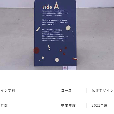
ザイン学科
コース
伝達デザイン
 哲郎
卒業年度
2021年度